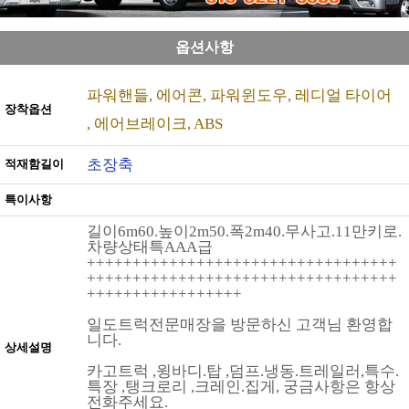
옵션사항
파워핸들
에어콘
파워윈도우
레디얼 타이어
장착옵션
에어브레이크
ABS
초장축
적재함길이
특이사항
길이6m60.높이2m50.폭2m40.무사고.11만키로.
차량상태특AAA급
++++++++++++++++++++++++++++++++++
++++++++++++++++++++++++++++++++++
+++++++++++++++++
일도트럭전문매장을 방문하신 고객님 환영합
니다.
상세설명
카고트럭 ,윙바디.탑 ,덤프.냉동.트레일러,특수.
특장 ,탱크로리 ,크레인.집게, 궁금사항은 항상
전화주세요.