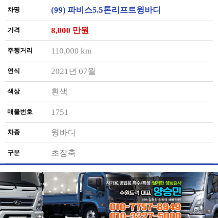
(99) 파비스5.5톤리프트윙바디
차명
8,000 만원
가격
110,000 km
주행거리
2021년 07월
연식
흰색
색상
1751
매물번호
윙바디
차종
초장축
구분