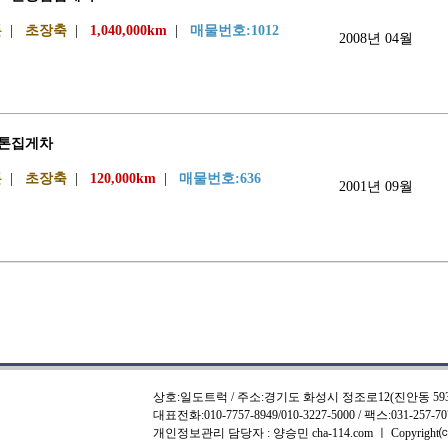
톤
|
초장축
|
1,040,000km
|
매물번호:1012
2008년 04월
5톤집게차
톤
|
초장축
|
120,000km
|
매물번호:636
2001년 09월
상호:일도트럭 / 주소:경기도 화성시 정조로12(진안동 593-1)
대표전화:010-7757-8949/010-3227-5000 / 팩스:031-257-7
개인정보관리 담당자 : 양승민
cha-114.com
ㅣ Copyright