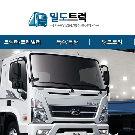
트렉터/트레일러
특수/특장
탱크로리