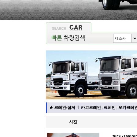
★
크레인/집게
ㅣ
카고크레인
,
크레인
,
오카크레
사진
현대 (100)