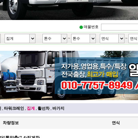
매물번호
~
~
인
,
타워크레인
,
집게
,
활선차
,
바가지
차량정보
연식
메가5톤앞축(7.4)집게차