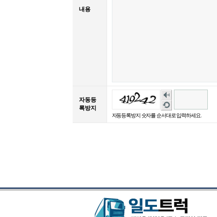
내용
숫
자동등
자
새
록방지
음
로
자동등록방지 숫자를 순서대로 입력하세요.
성
고
듣
침
기