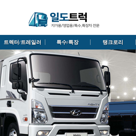
트렉터/트레일러
특수/특장
탱크로리