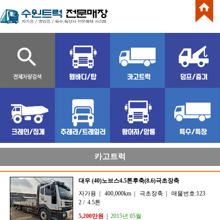
카고트럭
대우 (40)노브스4.5톤후축(8.6)극초장축
자가용
|
400,000km
|
극초장축
|
매물번호:123
2
/
4.5톤
5,200만원
|
2015년 05월