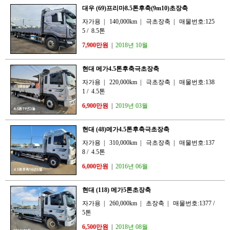
대우 (69)프리마8.5톤후축(9m10)초장축
자가용
|
140,000km
|
극초장축
|
매물번호:125
5
/
8.5톤
7,900만원
|
2018년 10월
현대 메가4.5톤후축극초장축
자가용
|
220,000km
|
극초장축
|
매물번호:138
1
/
4.5톤
6,900만원
|
2019년 03월
현대 (48)메가4.5톤후축극초장축
자가용
|
310,000km
|
극초장축
|
매물번호:137
8
/
4.5톤
6,000만원
|
2016년 06월
현대 (118) 메가5톤초장축
자가용
|
260,000km
|
초장축
|
매물번호:1377
/
5톤
6,500만원
|
2018년 08월