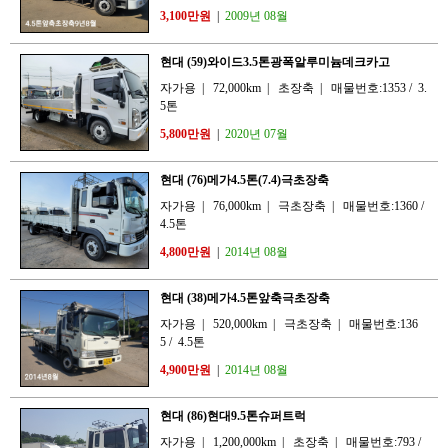
3,100만원
|
2009년 08월
현대 (59)와이드3.5톤광폭알루미늄데크카고
자가용
|
72,000km
|
초장축
|
매물번호:1353
/
3.
5톤
5,800만원
|
2020년 07월
현대 (76)메가4.5톤(7.4)극초장축
자가용
|
76,000km
|
극초장축
|
매물번호:1360
/
4.5톤
4,800만원
|
2014년 08월
현대 (38)메가4.5톤앞축극초장축
자가용
|
520,000km
|
극초장축
|
매물번호:136
5
/
4.5톤
4,900만원
|
2014년 08월
현대 (86)현대9.5톤슈퍼트럭
자가용
|
1,200,000km
|
초장축
|
매물번호:793
/