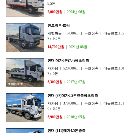
9.5톤
2,000만원
|
2004년 06월
만트럭 만트럭
개별화물
|
5,000km
|
극초장축
|
매물번호:135
7
/
9.5톤
14,700만원
|
2021년 08월
현대 메가5톤(7.4)극초장축
자가용
|
520,000km
|
극초장축
|
매물번호:138
7
/
5톤
5,300만원
|
2017년 07월
현대 (37)메가6.5톤앞축극초장축
자가용
|
370,000km
|
극초장축
|
매물번호:131
6
/
6.5톤
5,900만원
|
2016년 05월
현대 (111)메가4.5톤중축